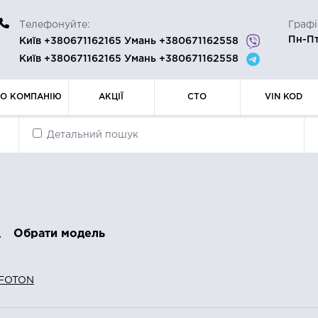
Телефонуйте:
Графі
Пн-Пт
Київ +380671162165 Умань +380671162558
Київ +380671162165 Умань +380671162558
РО КОМПАНІЮ
АКЦІЇ
СТО
VIN KOD
Детальний пошук
Обрати модель
FOTON