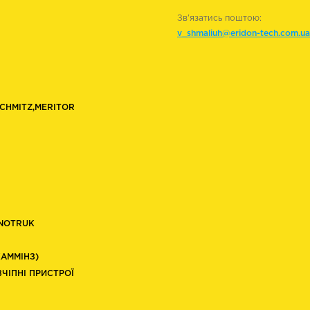
Зв'язатись поштою:
v_shmaliuh@eridon-tech.com.ua
SCHMITZ,MERITOR
INOTRUK
КАММІНЗ)
ЗЧІПНІ ПРИСТРОЇ