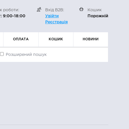
к роботи:
Вхід В2В:
Кошик
: 9:00-18:00
Увійти
Порожній
Реєстрація
ОПЛАТА
КОШИК
НОВИНИ
ДОСТАВКА
ЗАМОВЛЕНЬ
Розширений пошук