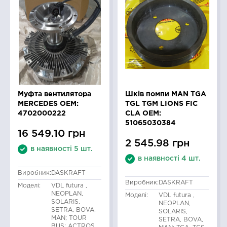
Муфта вентилятора
Шків помпи MAN TGA
MERCEDES OEM:
TGL TGM LIONS FIC
4702000222
CLA OEM:
51065030384
16 549.10 грн
2 545.98 грн
в наявності 5 шт.
в наявності 4 шт.
Виробник:
DASKRAFT
Виробник:
DASKRAFT
Моделі:
VDL futura ,
NEOPLAN,
Моделі:
VDL futura ,
SOLARIS,
NEOPLAN,
SETRA, BOVA,
SOLARIS,
MAN; TOUR
SETRA, BOVA,
BUS; ACTROS,