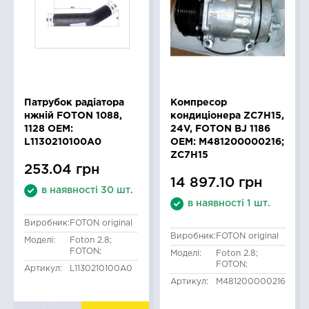
Патрубок радіатора
Компресор
нжній FOTON 1088,
кондиціонера ZC7H15,
1128 OEM:
24V, FOTON BJ 1186
L1130210100A0
OEM: M481200000216;
ZC7H15
253.04 грн
14 897.10 грн
в наявності 30 шт.
в наявності 1 шт.
Виробник:
FOTON original
Виробник:
FOTON original
Моделі:
Foton 2.8;
FOTON;
Моделі:
Foton 2.8;
FOTON;
Артикул:
L1130210100A0
Артикул:
M481200000216