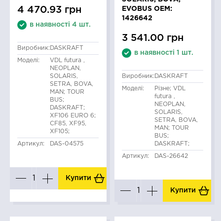
4 470.93 грн
EVOBUS OEM:
1426642
в наявності 4 шт.
3 541.00 грн
Виробник:
DASKRAFT
в наявності 1 шт.
Моделі:
VDL futura ,
NEOPLAN,
SOLARIS,
Виробник:
DASKRAFT
SETRA, BOVA,
Моделі:
Різне; VDL
MAN; TOUR
futura ,
BUS;
NEOPLAN,
DASKRAFT;
SOLARIS,
XF106 EURO 6;
SETRA, BOVA,
CF85, XF95,
MAN; TOUR
XF105;
BUS;
Артикул:
DAS-04575
DASKRAFT;
Артикул:
DAS-26642
Купити
Купити