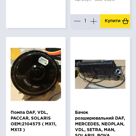
Купити
Помпа DAF, VDL,
Бачок
PACCAR, SOLARIS
розширювальний DAF,
OEM:2104575 ( MX11,
MERCEDES, NEOPLAN,
MX13 )
VDL, SETRA, MAN,
SOLARIS, BOVA,