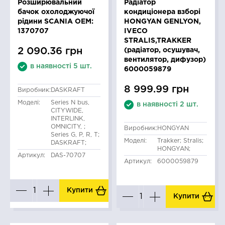
Розширювальний
Радіатор
бачок охолоджуючої
кондиціонера взборі
рідини SCANIA OEM:
HONGYAN GENLYON,
1370707
IVECO
STRALIS,TRAKKER
2 090.36 грн
(радіатор, осушувач,
вентилятор, дифузор)
в наявності 5 шт.
6000059879
8 999.99 грн
Виробник:
DASKRAFT
Моделі:
Series N bus,
в наявності 2 шт.
CITYWIDE,
INTERLINK,
OMNICITY, ;
Виробник:
HONGYAN
Series G, P, R, T;
Моделі:
Trakker; Stralis;
DASKRAFT;
HONGYAN;
Артикул:
DAS-70707
Артикул:
6000059879
Купити
Купити