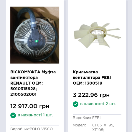
ВІСКОМУФТА Муфта
Крильчатка
вентилятора
вентилятора FEBI
RENAULT OEM:
OEM: 1300519
5010315928;
3 222.96 грн
2100502001
в наявності 2 шт.
12 917.00 грн
в наявності 1 шт.
Виробник:
FEBI
Моделі:
CF85, XF95,
Виробник:
POLO VISCO
XF105;