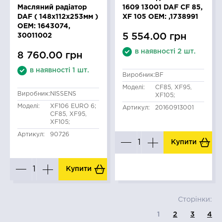
Масляний радіатор
1609 13001 DAF CF 85,
DAF ( 148x112x253мм )
XF 105 OEM: ,1738991
OEM: 1643074,
5 554.00 грн
30011002
в наявності 2 шт.
8 760.00 грн
в наявності 1 шт.
Виробник:
BF
Моделі:
CF85, XF95,
Виробник:
NISSENS
XF105;
Моделі:
XF106 EURO 6;
Артикул:
20160913001
CF85, XF95,
XF105;
Артикул:
90726
Купити
Купити
Сторінки:
1
2
3
4