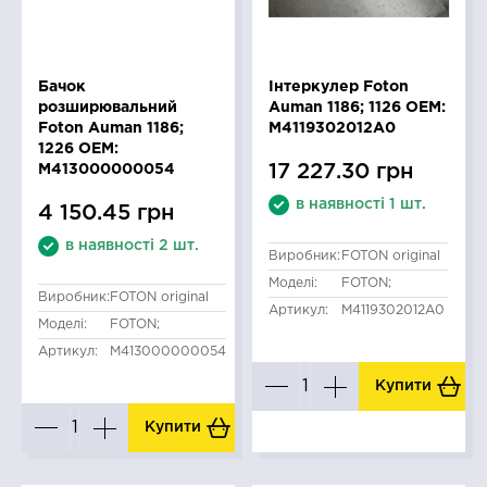
Бачок
Інтеркулер Foton
розширювальний
Auman 1186; 1126 OEM:
Foton Auman 1186;
M4119302012A0
1226 OEM:
17 227.30 грн
M413000000054
в наявності 1 шт.
4 150.45 грн
в наявності 2 шт.
Виробник:
FOTON original
Моделі:
FOTON;
Виробник:
FOTON original
Артикул:
M4119302012A0
Моделі:
FOTON;
Артикул:
M413000000054
Купити
Купити