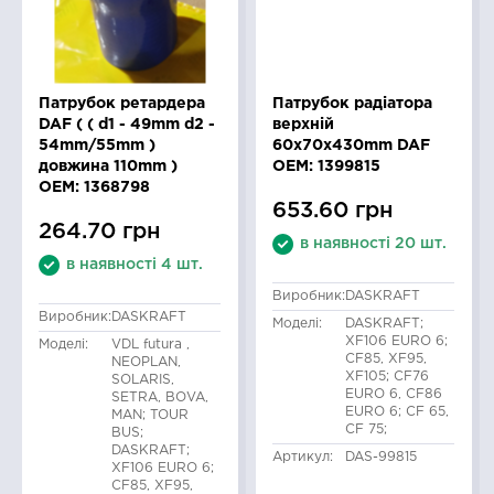
Патрубок ретардера
Патрубок радіатора
DAF ( ( d1 - 49mm d2 -
верхній
54mm/55mm )
60x70x430mm DAF
довжина 110mm )
OEM: 1399815
OEM: 1368798
653.60 грн
264.70 грн
в наявності 20 шт.
в наявності 4 шт.
Виробник:
DASKRAFT
Виробник:
DASKRAFT
Моделі:
DASKRAFT;
XF106 EURO 6;
Моделі:
VDL futura ,
CF85, XF95,
NEOPLAN,
XF105; CF76
SOLARIS,
EURO 6, CF86
SETRA, BOVA,
EURO 6; CF 65,
MAN; TOUR
CF 75;
BUS;
DASKRAFT;
Артикул:
DAS-99815
XF106 EURO 6;
CF85, XF95,