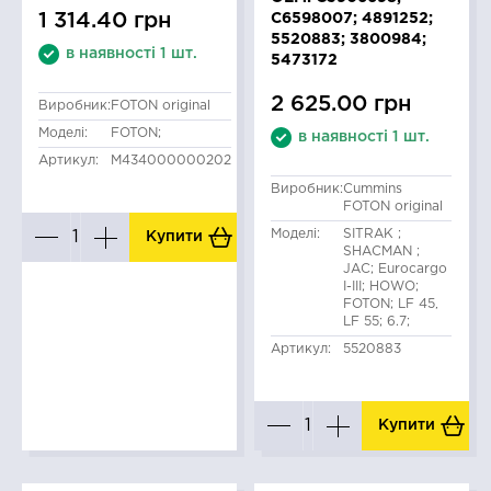
1 314.40 грн
C6598007; 4891252;
5520883; 3800984;
в наявності 1 шт.
5473172
2 625.00 грн
Виробник:
FOTON original
Моделі:
FOTON;
в наявності 1 шт.
Артикул:
M434000000202
Виробник:
Cummins
FOTON original
Моделі:
SITRAK ;
Купити
SHACMAN ;
JAC; Eurocargo
I-III; HOWO;
FOTON; LF 45,
LF 55; 6.7;
Артикул:
5520883
Купити