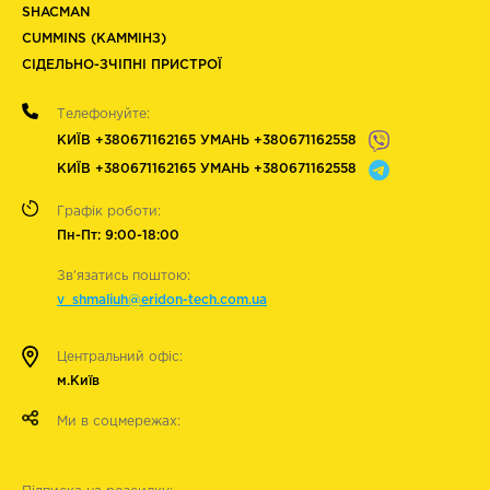
SHACMAN
CUMMINS (КАММІНЗ)
СІДЕЛЬНО-ЗЧІПНІ ПРИСТРОЇ
Телефонуйте:
КИЇВ +380671162165 УМАНЬ +380671162558
КИЇВ +380671162165 УМАНЬ +380671162558
Графік роботи:
Пн-Пт: 9:00-18:00
Зв'язатись поштою:
v_shmaliuh@eridon-tech.com.ua
Центральний офіс:
м.Київ
Ми в соцмережах: