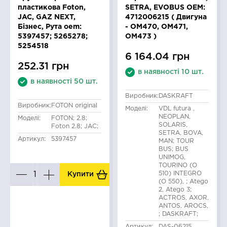
пластикова Foton,
SETRA, EVOBUS OEM:
JAC, GAZ NEXT,
4712006215 ( Двигуна
Бізнес, Рута oem:
- OM470, OM471,
5397457; 5265278;
OM473 )
5254518
6 164.04 грн
252.31 грн
в наявності 10 шт.
в наявності 50 шт.
Виробник:
DASKRAFT
Виробник:
FOTON original
Моделі:
VDL futura ,
NEOPLAN,
Моделі:
FOTON; 2.8;
SOLARIS,
Foton 2.8; JAC;
SETRA, BOVA,
Артикул:
5397457
MAN; TOUR
BUS; BUS
UNIMOG,
TOURINO (O
510) INTEGRO
Купити
(O 550), ; Atego
2, Atego 3;
ACTROS, AXOR,
ANTOS, AROCS,
; DASKRAFT;
Артикул:
DAS-06215