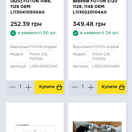
(d20) FOTON 1088,
верхній FOTON S120
1128 OEM:
1128, 1148 OEM:
L1130410500A0
L1130220104A0
252.39 грн
349.48 грн
в наявності 30 шт.
в наявності 24 шт.
Виробник:
FOTON original
Виробник:
FOTON original
Моделі:
Foton 2.8;
Моделі:
Foton 2.8;
FOTON;
FOTON;
Артикул:
L1130410500A0
Артикул:
L1130220104A0
Купити
Купити