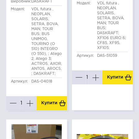
Виробник:
DASKRAFT
Моделі:
VDL futura ,
NEOPLAN,
Моделі:
VDL futura ,
SOLARIS,
NEOPLAN,
SETRA, BOVA,
SOLARIS,
MAN; TOUR
SETRA, BOVA,
BUS;
MAN; TOUR
DASKRAFT;
BUS; BUS
XF106 EURO 6;
UNIMOG,
CF85, XF95,
TOURINO (O
XF105;
510) INTEGRO
(O 550), ; Atego
Артикул:
DAS-51059
2, Atego 3;
ACTROS, AXOR,
ANTOS, AROCS,
; DASKRAFT;
Купити
Артикул:
DAS-04018
Купити