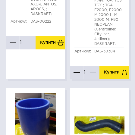
MAN; TGA, TGS,
AXOR, ANTOS,
TGX ; TGA,
AROCS, ;
E2000, F2000,
DASKRAFT;
M 2000 L, M
2000 M, F90;
Артикул:
DAS-00222
NEOPLAN
(Centroliner,
Cityliner,
Jetliner);
Купити
DASKRAFT;
Артикул:
DAS-30384
Купити