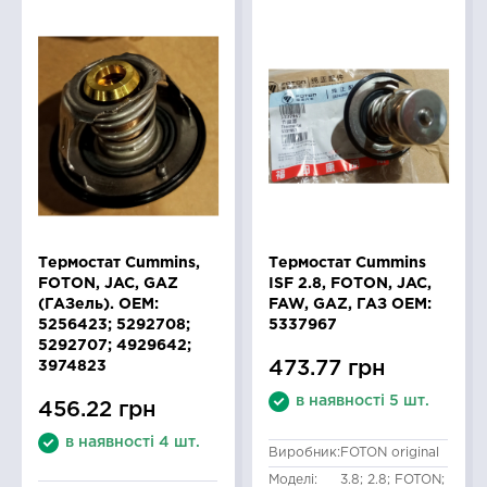
Термостат Cummins,
Термостат Cummins
FOTON, JAC, GAZ
ISF 2.8, FOTON, JAC,
(ГАЗель). OEM:
FAW, GAZ, ГАЗ OEM:
5256423; 5292708;
5337967
5292707; 4929642;
473.77 грн
3974823
в наявності 5 шт.
456.22 грн
в наявності 4 шт.
Виробник:
FOTON original
Моделі:
3.8; 2.8; FOTON;