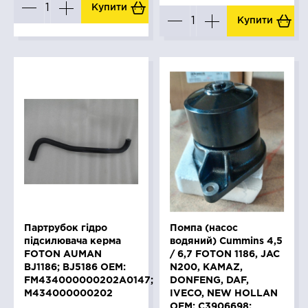
Купити
Купити
Партрубок гідро
Помпа (насос
підсилювача керма
водяний) Cummins 4,5
FOTON AUMAN
/ 6,7 FOTON 1186, JAC
BJ1186; BJ5186 OEM:
N200, KAMAZ,
FM434000000202A0147;
DONFENG, DAF,
M434000000202
IVECO, NEW HOLLAN
OEM: C3906698;