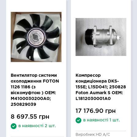
Вентилятор системи
Компресор
охолодження FOTON
кондиціонера DKS-
1126 1186 (з
15SE; L15D041; 250828
віскомуфтою ) OEM:
Foton Aumark S OEM:
M4100030200A0;
L1812030001A0
250829039
17 176.90 грн
8 697.55 грн
в наявності 1 шт.
в наявності 2 шт.
Виробник:
HD A/C