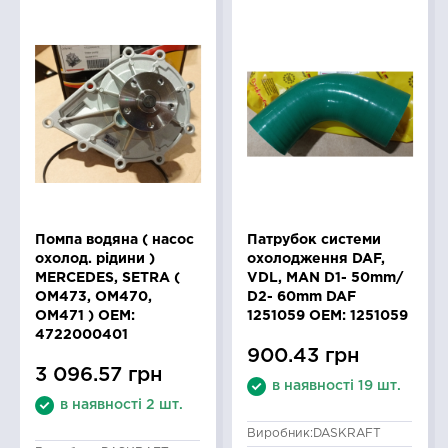
Помпа водяна ( насос
Патрубок системи
охолод. рідини )
охолодження DAF,
MERCEDES, SETRA (
VDL, MAN D1- 50mm/
OM473, OM470,
D2- 60mm DAF
OM471 ) OEM:
1251059 OEM: 1251059
4722000401
900.43 грн
3 096.57 грн
в наявності 19 шт.
в наявності 2 шт.
Виробник:
DASKRAFT