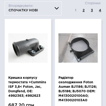
Сторінки:
Впорядкувати:
СПОЧАТКУ НОВІ
1
2
3
4
Кришка корпусу
Радіатор
термостата >Cummins
охолодження Foton
ISF 3,8< Foton, Jac,
Auman BJ1186; BJ1126;
Dongfend, OE:
BJ5186; BJ5070 OEM:
4992363; 4992623
M4130020100A0;
M4130020103A0
687.20 грн