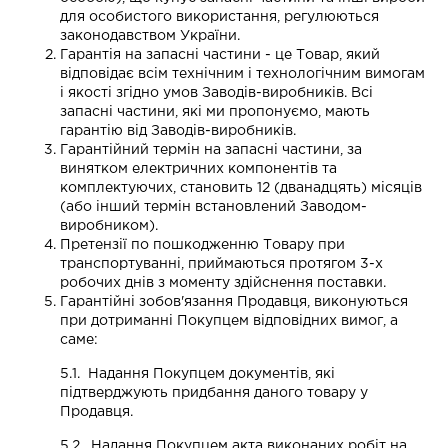
для особистого використання, регулюються
законодавством України.
Гарантія на запасні частини - це Товар, який
відповідає всім технічним і технологічним вимогам
і якості згідно умов Заводів-виробників. Всі
запасні частини, які ми пропонуємо, мають
гарантію від Заводів-виробників.
Гарантійний термін на запасні частини, за
винятком електричних компонентів та
комплектуючих, становить 12 (дванадцять) місяців
(або інший термін встановлений Заводом-
виробником).
Претензії по пошкодженню Товару при
транспортуванні, приймаються протягом 3-х
робочих днів з моменту здійснення поставки.
Гарантійні зобов'язання Продавця, виконуються
при дотриманні Покупцем відповідних вимог, а
саме:
5.1. Надання Покупцем документів, які
підтверджують придбання даного товару у
Продавця.
5.2. Надання Покупцем акта виконаних робіт на