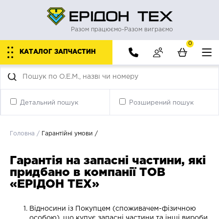
Разом працюємо-Разом виграємо
0
КАТАЛОГ ЗАПЧАСТИН
Детальний пошук
Розширений пошук
Головна
/
Гарантійні умови
/
Гарантія на запасні частини, які
придбано в компанії ТОВ
«ЕРІДОН ТЕХ»
Відносини із Покупцем (споживачем-фізичною
особою), що купує запасні частини та інші вироби