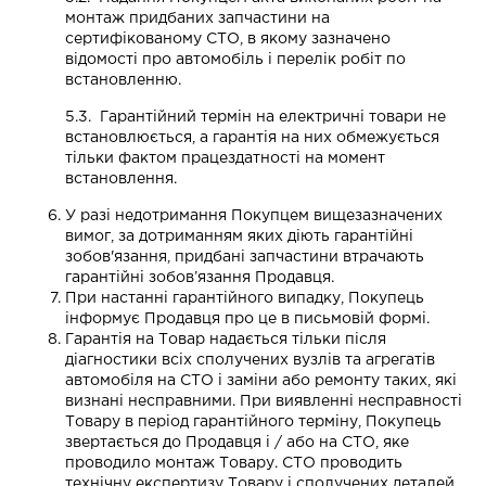
монтаж придбаних запчастини на
сертифікованому СТО, в якому зазначено
відомості про автомобіль і перелік робіт по
встановленню.
5.3. Гарантійний термін на електричні товари не
встановлюється, а гарантія на них обмежується
тільки фактом працездатності на момент
встановлення.
У разі недотримання Покупцем вищезазначених
вимог, за дотриманням яких діють гарантійні
зобов'язання, придбані запчастини втрачають
гарантійні зобов’язання Продавця.
При настанні гарантійного випадку, Покупець
інформує Продавця про це в письмовій формі.
Гарантія на Товар надається тільки після
діагностики всіх сполучених вузлів та агрегатів
автомобіля на СТО і заміни або ремонту таких, які
визнані несправними. При виявленні несправності
Товару в період гарантійного терміну, Покупець
звертається до Продавця і / або на СТО, яке
проводило монтаж Товару. СТО проводить
технічну експертизу Товару і сполучених деталей