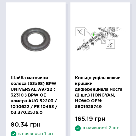
Шайба маточини
Кольцо ущільнююче
колеса (53x98) BPW
кришки
UNIVERSAL A9722 (
диференциала моста
32310 ) BPW OE
(2 шт.) HONGYAN,
номера AUG 52203 /
HOWO OEM:
10.10622 / FE 10453 /
5801925749
03.370.25.16.0
165.19 грн
80.34 грн
в наявності 2 шт.
в наявності 1 шт.