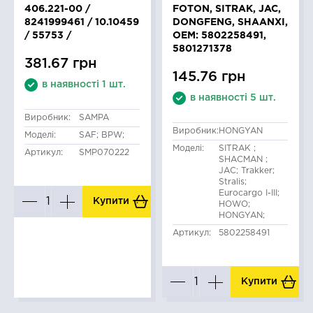
406.221-00 /
FOTON, SITRAK, JAC,
8241999461 / 10.10459
DONGFENG, SHAANXI,
/ 55753 /
OEM: 5802258491,
5801271378
381.67 грн
145.76 грн
в наявності 1 шт.
в наявності 5 шт.
Виробник:
SAMPA
Виробник:
HONGYAN
Моделі:
SAF; BPW;
Моделі:
SITRAK ;
Артикул:
SMP070222
SHACMAN ;
JAC; Trakker;
Stralis;
Eurocargo I-III;
Купити
HOWO;
HONGYAN;
Артикул:
5802258491
Купити