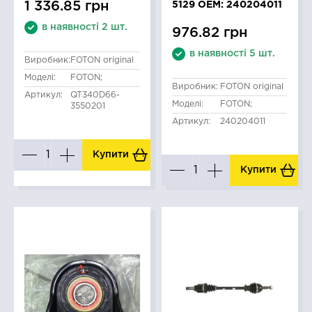
1 336.85 грн
5129 OEM: 240204011
в наявності 2 шт.
976.82 грн
в наявності 5 шт.
Виробник:
FOTON original
Моделі:
FOTON;
Виробник:
FOTON original
Артикул:
QT340D66-
Моделі:
FOTON;
3550201
Артикул:
240204011
Купити
Купити