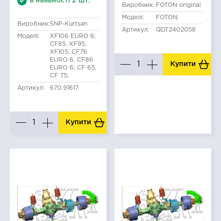
в наявності 2 шт.
Виробник:
FOTON original
Моделі:
FOTON;
Виробник:
SNP-Kurtsan
Артикул:
QDT2402058
Моделі:
XF106 EURO 6;
CF85, XF95,
XF105; CF76
EURO 6, CF86
Купити
EURO 6; CF 65,
CF 75;
Артикул:
670.91617
Купити