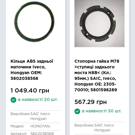
Кільце ABS задньої
Стопорна гайка M78
маточини Iveco,
>ступиці заднього
Hongyan OEM:
моста H8B< (Кл.:
5802038568
95мм.) SAIC, Iveco,
Hongyan OE: 2305-
1 049.40 грн
70010; 5801598289
в наявності 20 шт.
567.29 грн
в наявності 30 шт.
Виробник:
SAIC Iveco
Hongyan
Виробник:
SAIC Iveco
Моделі:
HONGYAN;
Hongyan
Артикул:
5802038568