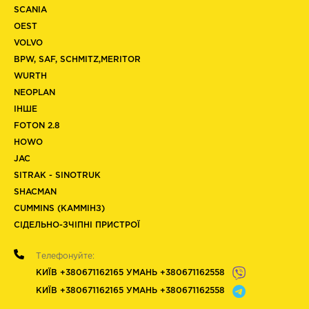
SCANIA
OEST
VOLVO
BPW, SAF, SCHMITZ,MERITOR
WURTH
NEOPLAN
ІНШЕ
FOTON 2.8
HOWO
JAC
SITRAK - SINOTRUK
SHACMAN
CUMMINS (КАММІНЗ)
СІДЕЛЬНО-ЗЧІПНІ ПРИСТРОЇ
Телефонуйте:
КИЇВ +380671162165 УМАНЬ +380671162558
КИЇВ +380671162165 УМАНЬ +380671162558