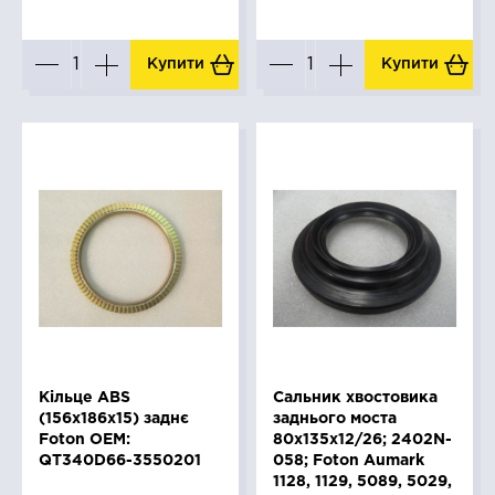
Купити
Купити
Кільце ABS
Сальник хвостовика
(156x186x15) заднє
заднього моста
Foton OEM:
80х135х12/26; 2402N-
QT340D66-3550201
058; Foton Aumark
1128, 1129, 5089, 5029,