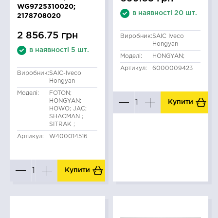
WG9725310020;
в наявності 20 шт.
2178708020
2 856.75 грн
Виробник:
SAIC Iveco
Hongyan
в наявності 5 шт.
Моделі:
HONGYAN;
Артикул:
6000009423
Виробник:
SAIC-Iveco
Hongyan
Моделі:
FOTON;
HONGYAN;
Купити
HOWO; JAC;
SHACMAN ;
SITRAK ;
Артикул:
W400014516
Купити