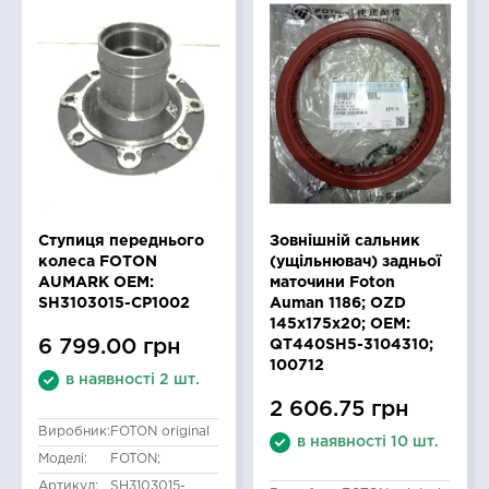
Ступиця переднього
Зовнішній сальник
колеса FOTON
(ущільнювач) задньої
AUMARK OEM:
маточини Foton
SH3103015-CP1002
Auman 1186; OZD
145x175x20; OEM:
6 799.00 грн
QT440SH5-3104310;
100712
в наявності 2 шт.
2 606.75 грн
Виробник:
FOTON original
в наявності 10 шт.
Моделі:
FOTON;
Артикул:
SH3103015-