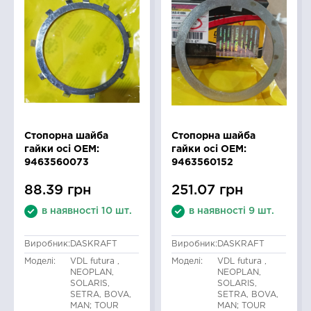
Стопорна шайба
Стопорна шайба
гайки осі OEM:
гайки осі OEM:
9463560073
9463560152
88.39 грн
251.07 грн
в наявності 10 шт.
в наявності 9 шт.
Виробник:
DASKRAFT
Виробник:
DASKRAFT
Моделі:
VDL futura ,
Моделі:
VDL futura ,
NEOPLAN,
NEOPLAN,
SOLARIS,
SOLARIS,
SETRA, BOVA,
SETRA, BOVA,
MAN; TOUR
MAN; TOUR