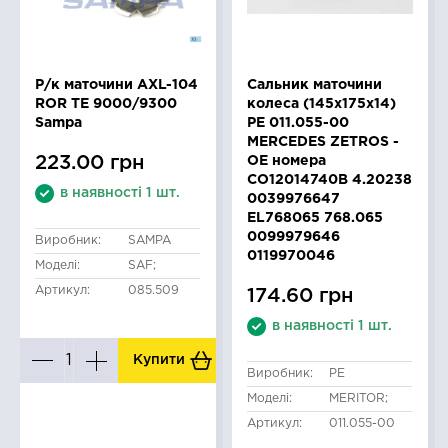
Р/к маточини AXL-104
Сальник маточини
ROR TE 9000/9300
колеса (145x175x14)
Sampa
PE 011.055-00
MERCEDES ZETROS -
223.00 грн
OE номера
CO12014740B 4.20238
в наявності 1 шт.
0039976647
EL768065 768.065
0099979646
Виробник:
SAMPA
0119970046
Моделі:
SAF;
Артикул:
085.509
174.60 грн
в наявності 1 шт.
Купити
Виробник:
PE
Моделі:
MERITOR;
Артикул:
011.055-00