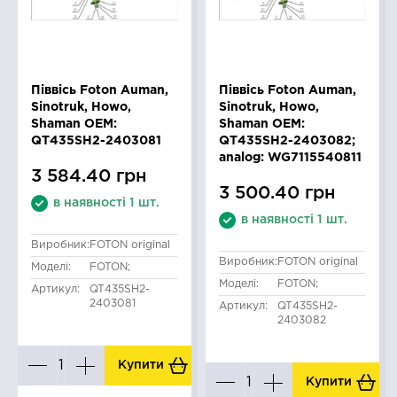
Піввісь Foton Auman,
Піввісь Foton Auman,
Sinotruk, Howo,
Sinotruk, Howo,
Shaman OEM:
Shaman OEM:
QT435SH2-2403081
QT435SH2-2403082;
analog: WG7115540811
3 584.40 грн
3 500.40 грн
в наявності 1 шт.
в наявності 1 шт.
Виробник:
FOTON original
Виробник:
FOTON original
Моделі:
FOTON;
Моделі:
FOTON;
Артикул:
QT435SH2-
2403081
Артикул:
QT435SH2-
2403082
Купити
Купити