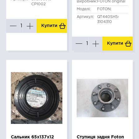
Виробник:
FOTON original
CP1002
Моделі:
FOTON;
Артикул:
QT440SH5-
3104310
Купити
Купити
Сальник 65x137x12
Ступиця задня Foton