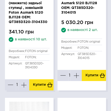
(манжета) задньої
Aumark S120 BJ1128
ступиці , зовнішній
OEM: QT385D320-
Foton Aumark S120
3104015
BJ1128 OEM:
5 030.20 грн
QT385D320-3104330
в наявності 2 шт.
341.10 грн
в наявності 10 шт.
Виробник:
FOTON original
Моделі:
FOTON;
Виробник:
FOTON original
Артикул:
QT385D320-
Моделі:
FOTON;
3104015
Артикул:
QT385D320-
3104330
Купити
Купити