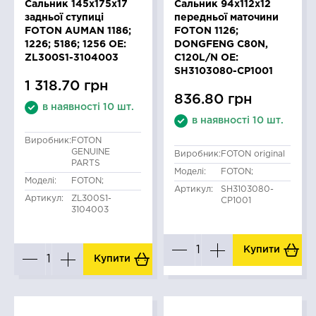
Сальник 145x175x17
Сальник 94x112x12
задньої ступиці
передньої маточини
FOTON AUMAN 1186;
FOTON 1126;
1226; 5186; 1256 OE:
DONGFENG C80N,
ZL300S1-3104003
C120L/N OE:
SH3103080-CP1001
1 318.70 грн
836.80 грн
в наявності 10 шт.
в наявності 10 шт.
Виробник:
FOTON
GENUINE
Виробник:
FOTON original
PARTS
Моделі:
FOTON;
Моделі:
FOTON;
Артикул:
SH3103080-
Артикул:
ZL300S1-
CP1001
3104003
Купити
Купити