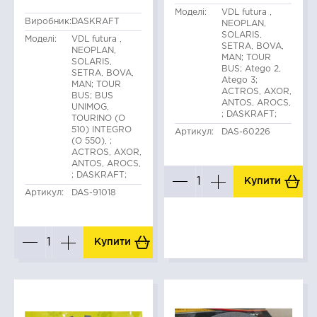
Моделі:
VDL futura ,
Виробник:
DASKRAFT
NEOPLAN,
SOLARIS,
Моделі:
VDL futura ,
SETRA, BOVA,
NEOPLAN,
MAN; TOUR
SOLARIS,
BUS; Atego 2,
SETRA, BOVA,
Atego 3;
MAN; TOUR
ACTROS, AXOR,
BUS; BUS
ANTOS, AROCS,
UNIMOG,
; DASKRAFT;
TOURINO (O
510) INTEGRO
Артикул:
DAS-60226
(O 550), ;
ACTROS, AXOR,
ANTOS, AROCS,
; DASKRAFT;
Купити
Артикул:
DAS-91018
Купити