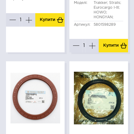
Моделі:
Trakker; Stralis;
Eurocargo I-III;
HOWO;
HONGYAN;
Купити
Артикул:
5801598289
Купити