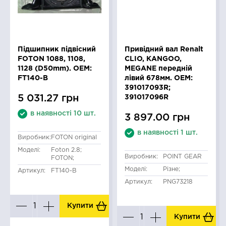
Підшипник підвісний
Привідний вал Renalt
FOTON 1088, 1108,
CLIO, KANGOO,
1128 (D50mm). OEM:
MEGANE передній
FT140-B
лівий 678мм. OEM:
391017093R;
5 031.27 грн
391017096R
в наявності 10 шт.
3 897.00 грн
в наявності 1 шт.
Виробник:
FOTON original
Моделі:
Foton 2.8;
Виробник:
POINT GEAR
FOTON;
Моделі:
Різне;
Артикул:
FT140-B
Артикул:
PNG73218
Купити
Купити