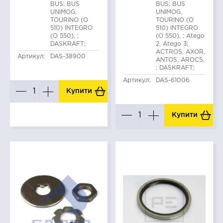
BUS; BUS
BUS; BUS
UNIMOG,
UNIMOG,
TOURINO (O
TOURINO (O
510) INTEGRO
510) INTEGRO
(O 550), ;
(O 550), ; Atego
DASKRAFT;
2, Atego 3;
ACTROS, AXOR,
Артикул:
DAS-38900
ANTOS, AROCS,
; DASKRAFT;
Артикул:
DAS-61006
Купити
Купити