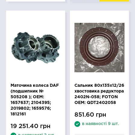
Маточина колеса DAF
Сальник 80x135x12/26
(подшипник №
хвостовика редуктора
505208 ); OEM:
2402N-058; FOTON
1657637; 2104395;
OEM: QDT2402058
2019802; 1659576;
851.60 грн
1812161
в наявності 9 шт.
19 251.40 грн