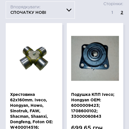
Сторінки:
Впорядкувати:
СПОЧАТКУ НОВІ
1
2
Хрестовина
Подушка КПП Iveco;
62x160mm. Iveco,
Hongyan OEM:
Hongyan, Howo,
6000009423;
Sinotruk, FAW,
1708600102;
Shacman, Shaanxi,
33000060843
Dongfeng, Foton OE:
699.65 грн
W400014516;