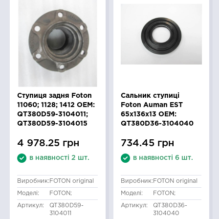
Ступиця задня Foton
Сальник ступиці
11060; 1128; 1412 OEM:
Foton Auman EST
QT380D59-3104011;
65x136x13 OEM:
QT380D59-3104015
QT380D36-3104040
4 978.25 грн
734.45 грн
в наявності 2 шт.
в наявності 6 шт.
Виробник:
FOTON original
Виробник:
FOTON original
Моделі:
FOTON;
Моделі:
FOTON;
Артикул:
QT380D59-
Артикул:
QT380D36-
3104011
3104040