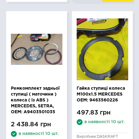
Ремкомплект задньої
Гайка ступиці колеса
ступиці ( маточини )
M100x1.5 MERCEDES
колеса ( із ABS )
OEM: 9463560226
MERCEDES, SETRA,
497.83 грн
OEM: A9403501035
в наявності 10 шт.
2 438.84 грн
в наявності 10 шт.
Виробник:
DASKRAFT